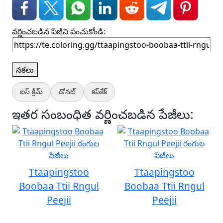
వర్ణించబడిన పేజీని పంచుకోండి:
నకలు
ఐస్ క్రీమ్
డోనట్
కప్‌కేక్
ఇతర సంబంధిత వర్ణించబడిన పేజీలు:
Ttaapingstoo
Ttaapingstoo
Boobaa Ttii Rngul
Boobaa Ttii Rngul
Peejii
Peejii