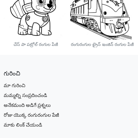
చేస్ పా పట్రోల్ రంగుల పేజీ
రంగురంగుల ట్రైన్ ఇంజిన్ రంగుల పేజీ
గురించి
మా గురించి
మమ్మల్ని సంప్రదించండి
అనేకమంది అడిగే ప్రశ్నలు
రోజు యొక్క రంగురంగుల పేజీ
మాకు లింక్ చేయండి