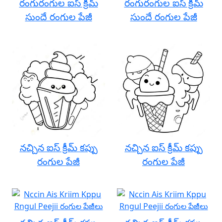
రంగురంగుల ఐస్ క్రీమ్
రంగురంగుల ఐస్ క్రీమ్
సుందే రంగుల పేజీ
సుందే రంగుల పేజీ
నచ్చిన ఐస్ క్రీమ్ కప్పు
నచ్చిన ఐస్ క్రీమ్ కప్పు
రంగుల పేజీ
రంగుల పేజీ