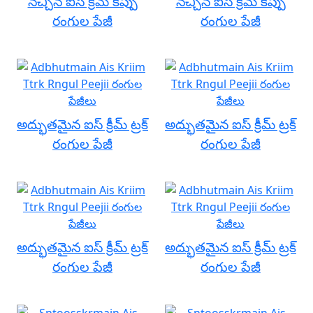
నచ్చిన ఐస్ క్రీమ్ కప్పు
నచ్చిన ఐస్ క్రీమ్ కప్పు
రంగుల పేజీ
రంగుల పేజీ
అద్భుతమైన ఐస్ క్రీమ్ ట్రక్
అద్భుతమైన ఐస్ క్రీమ్ ట్రక్
రంగుల పేజీ
రంగుల పేజీ
అద్భుతమైన ఐస్ క్రీమ్ ట్రక్
అద్భుతమైన ఐస్ క్రీమ్ ట్రక్
రంగుల పేజీ
రంగుల పేజీ