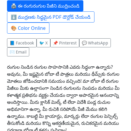
🖨️ ఈ రంగురంగుల పేజీని ముద్రించండి
⬇️ ముద్రణకు సిద్ధమైన PDF డౌన్లోడ్ చేయండి
🎨 Color Online
📘 Facebook
🐦 X
📌 Pinterest
💬 WhatsApp
✉️ Email
రంగుల నిండిన రంగుల సాహసానికి ఎవరు సిద్ధంగా ఉన్నారు?
అవును, మీ ఇష్టమైన బోబా టీ పాత్రలు మరియు థీమ్స్‌కు రంగుల
మోతలు జోడించడానికి సమయం వచ్చింది! మా బోబా టీ రంగుల
పేజీలు మీకు ఉల్లాసంగా నిండిన రంగులను నింపడం మరియు మీ
కళాత్మక ప్రతిభను వ్యక్తం చేయడం ద్వారా అపారమైన ఆనందాన్ని
అందిస్తాయి. మీరు క్లాసిక్ మిల్క్ టీ లేదా విదేశీ పండ్ల రుచుల
అభిమానిగా ఉన్నా, మీ రుచికి సరిపోయే పేజీ మేము కలిగి
ఉన్నాము. కాబట్టి మీ క్రాయాన్లు, మార్కర్లు లేదా రంగుల పెన్సిల్స్
తీసుకోండి మరియు కొన్ని ఆకర్షణీయమైన, రుచికరమైన మరియు
సరదాగా బోబా టీ కళను సృష్టిద్దాం!