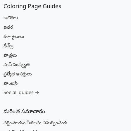
Coloring Page Guides
ఆటికలు
ఇతర
కళా శైలులు
థీమ్స్
పాత్రలు
పాప్ సంస్కృతి
ప్రత్యేక ఆసక్తులు
ఫాంటసీ
See all guides →
మరింత సమాచారం
వర్ణించబడిన పేజీలను సమర్పించండి