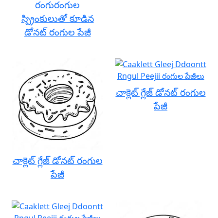
రంగురంగుల
స్ప్రింకులుతో కూడిన
డోనట్ రంగుల పేజీ
చాక్లెట్ గ్లేజ్ డోనట్ రంగుల
పేజీ
చాక్లెట్ గ్లేజ్ డోనట్ రంగుల
పేజీ