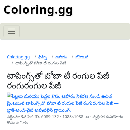
Coloring.gg
Coloring.gg
థీమ్స్
ఆహారం
బోబా టీ
టాపింగ్స్‌తో బోబా టీ రంగుల పేజీ
టాపింగ్స్‌తో బోబా టీ రంగుల పేజీ
రంగురంగుల పేజీ
వర్ణించబడిన పేజీ ID: 6089-132 · 1088×1088 px · వ్యక్తిగత ఉపయోగం
కోసం ఉచితం