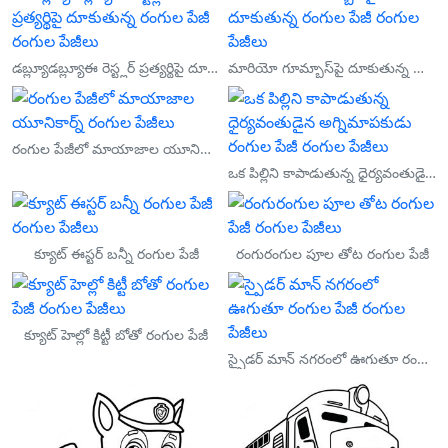
డబ్ల్యూడబ్ల్యూఈ రెస్ట్లర్ ప్రత్యర్థిపై దూకుతున్న రంగుల పేజీ
మారియో గూమ్బాస్‌పై దూకుతున్న రంగుల పేజీ
రంగుల పేజీలో మాయాజాల యూనికార్న్
ఒక పిల్లిని కాపాడుతున్న ధైర్యవంతుడైన అగ్నిమాపకుడు రంగుల పేజీ
క్యూట్ ఈస్టర్ బన్నీ రంగుల పేజీ
రంగురంగుల పూల తోట రంగుల పేజీ
క్యూట్ హెల్లో కిట్టీ బోతో రంగుల పేజీ
స్పైడర్ మాన్ నగరంలో ఊగుతూ రంగుల పేజీ