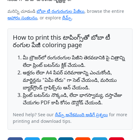
మరిన్ని చూడండి
బోబా టీ రంగురంగుల పేజీలు
, browse the entire
ఆహారం సంకలనం
, or explore
థీమ్స్
.
How to print this టాపింగ్స్‌తో బోబా టీ
రంగుల పేజీ coloring page
మీ బ్రౌజర్‌లో రంగురంగుల పేజీని తెరవడానికి పై చిత్రాన్ని
లేదా ప్రింట్ బటన్‌ను క్లిక్ చేయండి.
అక్షరం లేదా A4 పేపర్ పరిమాణాన్ని ఎంచుకోండి,
మార్జిన్లను "ఏమీ లేదు" గా సెట్ చేయండి, మరియు
బ్యాక్‌గ్రౌండ్ గ్రాఫిక్స్‌ను ఆన్ చేయండి.
ప్రింట్ బటన్‌ను నొక్కండి, లేదా భాగస్వామ్య, దస్తావేజు
చేయగల PDF కాపీ కోసం డౌన్లోడ్ చేయండి.
Need help? See our
థీమ్స్ అనేకమంది అడిగే ప్రశ్నలు
for more
printing and download tips.