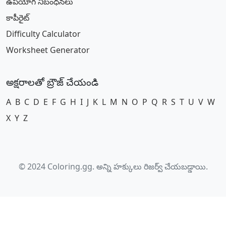
ఉపయోగ నిబంధనలు
కాపీరైట్
Difficulty Calculator
Worksheet Generator
అక్షరాలతో బ్రౌజ్ చేయండి
A
B
C
D
E
F
G
H
I
J
K
L
M
N
O
P
Q
R
S
T
U
V
W
X
Y
Z
© 2024 Coloring.gg. అన్ని హక్కులు రిజర్వ్ చేయబడ్డాయి.