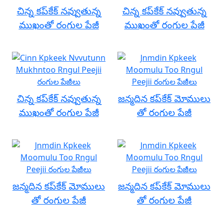
చిన్న కప్‌కేక్ నవ్వుతున్న
చిన్న కప్‌కేక్ నవ్వుతున్న
ముఖంతో రంగుల పేజీ
ముఖంతో రంగుల పేజీ
చిన్న కప్‌కేక్ నవ్వుతున్న
జన్మదిన కప్‌కేక్ మోములు
ముఖంతో రంగుల పేజీ
తో రంగుల పేజీ
జన్మదిన కప్‌కేక్ మోములు
జన్మదిన కప్‌కేక్ మోములు
తో రంగుల పేజీ
తో రంగుల పేజీ