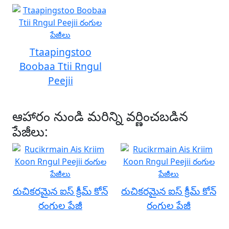
Ttaapingstoo
Boobaa Ttii Rngul
Peejii
ఆహారం నుండి మరిన్ని వర్ణించబడిన
పేజీలు:
రుచికరమైన ఐస్ క్రీమ్ కోన్
రుచికరమైన ఐస్ క్రీమ్ కోన్
రంగుల పేజీ
రంగుల పేజీ