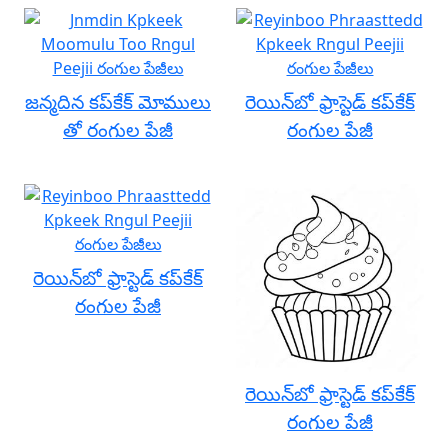
జన్మదిన కప్‌కేక్ మోములు
రెయిన్‌బో ఫ్రాస్టెడ్ కప్‌కేక్
తో రంగుల పేజీ
రంగుల పేజీ
రెయిన్‌బో ఫ్రాస్టెడ్ కప్‌కేక్
రంగుల పేజీ
రెయిన్‌బో ఫ్రాస్టెడ్ కప్‌కేక్
రంగుల పేజీ