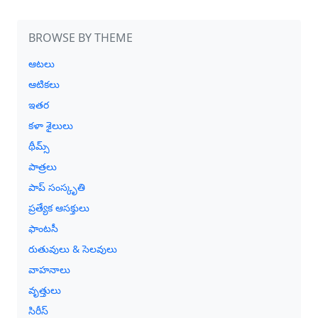
BROWSE BY THEME
ఆటలు
ఆటికలు
ఇతర
కళా శైలులు
థీమ్స్
పాత్రలు
పాప్ సంస్కృతి
ప్రత్యేక ఆసక్తులు
ఫాంటసీ
రుతువులు & సెలవులు
వాహనాలు
వృత్తులు
సిరీస్