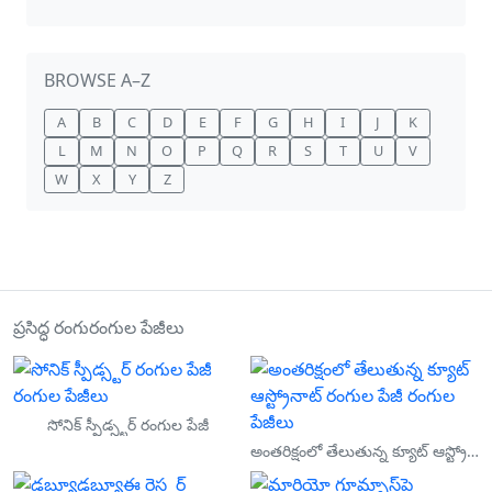
BROWSE A–Z
A
B
C
D
E
F
G
H
I
J
K
L
M
N
O
P
Q
R
S
T
U
V
W
X
Y
Z
ప్రసిద్ధ రంగురంగుల పేజీలు
సోనిక్ స్పీడ్స్టర్ రంగుల పేజీ
అంతరిక్షంలో తేలుతున్న క్యూట్ ఆస్ట్రోనాట్ రంగుల పేజీ